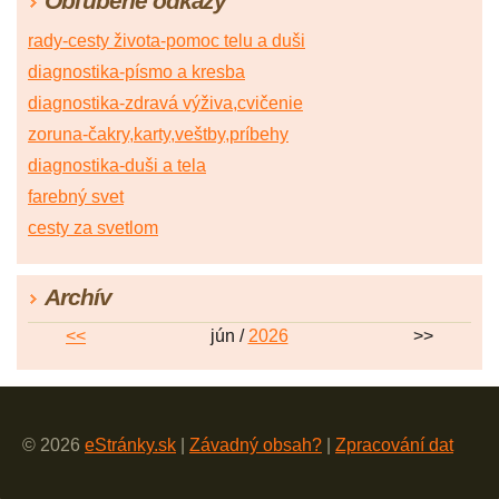
Obľúbené odkazy
rady-cesty života-pomoc telu a duši
diagnostika-písmo a kresba
diagnostika-zdravá výživa,cvičenie
zoruna-čakry,karty,veštby,príbehy
diagnostika-duši a tela
farebný svet
cesty za svetlom
Archív
<<
jún /
2026
>>
© 2026
eStránky.sk
|
Závadný obsah?
|
Zpracování dat