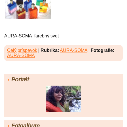
AURA-SOMA farebný svet
Celý príspevok
|
Rubrika:
AURA-SOMA
|
Fotografie:
AURA-SOMA
Portrét
Fotoalbum