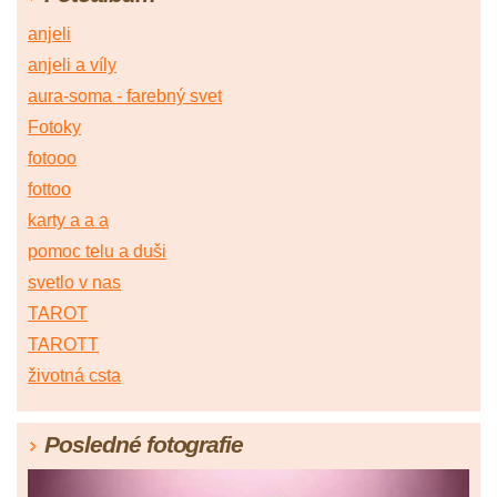
anjeli
anjeli a víly
aura-soma - farebný svet
Fotoky
fotooo
fottoo
karty a a a
pomoc telu a duši
svetlo v nas
TAROT
TAROTT
životná csta
Posledné fotografie