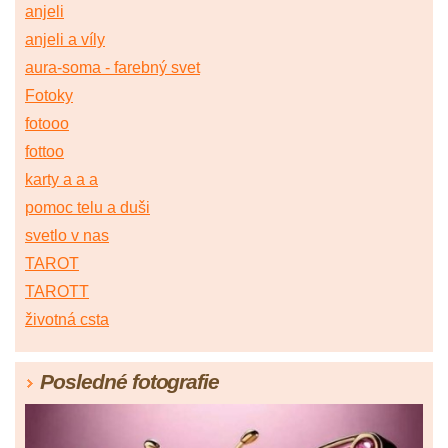
anjeli
anjeli a víly
aura-soma - farebný svet
Fotoky
fotooo
fottoo
karty a a a
pomoc telu a duši
svetlo v nas
TAROT
TAROTT
životná csta
Posledné fotografie