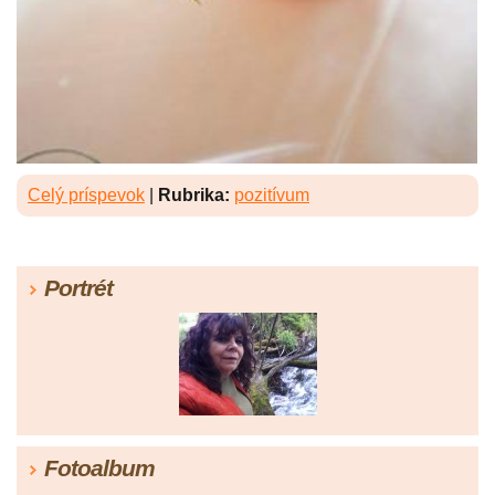
Celý príspevok
|
Rubrika:
pozitívum
Portrét
Fotoalbum