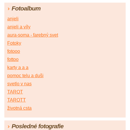
Fotoalbum
anjeli
anjeli a víly
aura-soma - farebný svet
Fotoky
fotooo
fottoo
karty a a a
pomoc telu a duši
svetlo v nas
TAROT
TAROTT
životná csta
Posledné fotografie