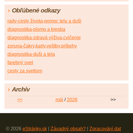
Obľúbené odkazy
rady-cesty života-pomoc telu a duši
diagnostika-písmo a kresba
diagnostika-zdravá výživa,cvičenie
zoruna-čakry,karty,veštby,príbehy
diagnostika-duši a tela
farebný svet
cesty za svetlom
Archív
<<
máj
/
2026
>>
© 2026
eStránky.sk
|
Závadný obsah?
|
Zpracování dat