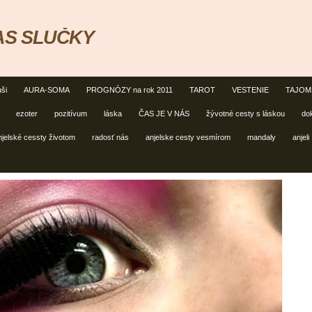
ČAS SLUČKY
ši
AURA-SOMA
PROGNÓZY na rok 2011
TAROT
VESTENIE
TAJOMS
ezoter
pozitívum
láska
ČAS JE V NÁS
žývotné cesty s láskou
do
njelské cessty životom
radosť nás
anjelske cesty vesmírom
mandaly
anjeli