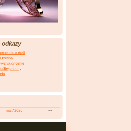
 odkazy
omoc telu a duši
a kresba
výživa,cvičenie
veštby,príbehy
tela
máj
/
2026
>>