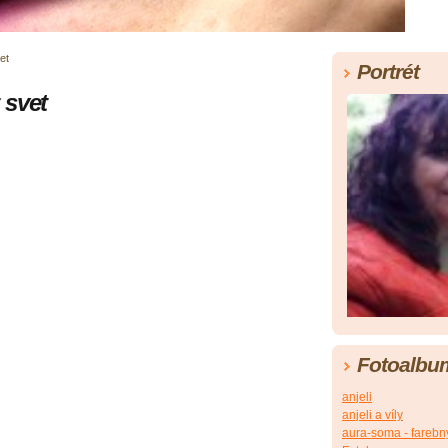
et
Portrét
 svet
Fotoalbu
anjeli
anjeli a víly
aura-soma - farebn