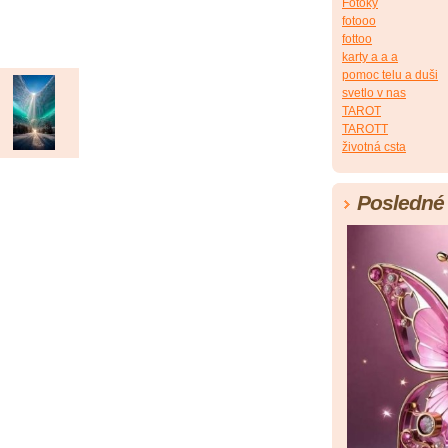
Fotoky
fotooo
fottoo
karty a a a
pomoc telu a duši
svetlo v nas
TAROT
TAROTT
životná csta
Posledné 