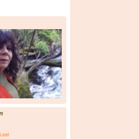
m
ý svet