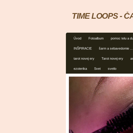
TIME LOOPS - 
Úvod
Fotoalbum
pomoc telu a du
INŠPIRACIE
šarm a sebavedomie ...
tarot novej ery
Tarot novej ery
a
ezoterika
Svet
svetlo