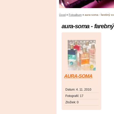
Úvod
»
Fotoalbum
»
aura-soma - farebný sv
aura-soma - farebný
AURA-SOMA
Datum:
4. 11. 2010
Fotografií:
17
Zložiek:
0