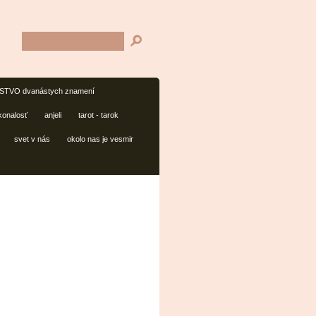
TVO dvanástych znamení
konalosť
anjeli
tarot - tarok
svet v nás
okolo nas je vesmir