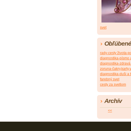
svet
Obľúbené
rady-cesty života-p
diagnostika-písmo 
diagnostika-zdravá 
zoruna-čakry,karty,
diagnostika-duši a 
farebný svet
cesty za svetlom
Archív
<<