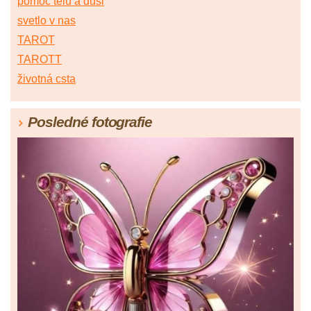
pomoc telu a duši
svetlo v nas
TAROT
TAROTT
životná csta
Posledné fotografie