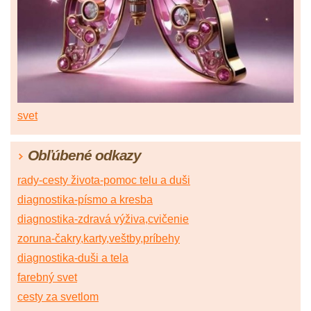
svet
Obľúbené odkazy
rady-cesty života-pomoc telu a duši
diagnostika-písmo a kresba
diagnostika-zdravá výživa,cvičenie
zoruna-čakry,karty,veštby,príbehy
diagnostika-duši a tela
farebný svet
cesty za svetlom