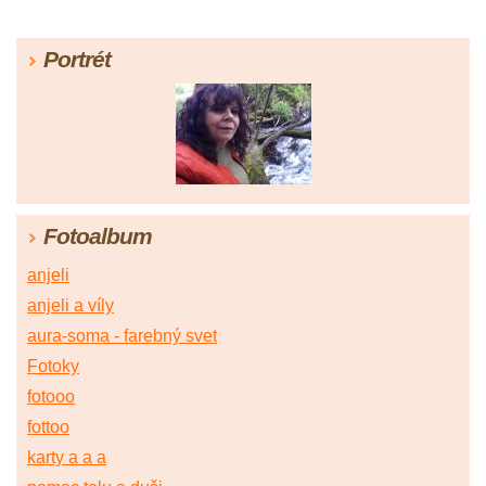
Portrét
Fotoalbum
anjeli
anjeli a víly
aura-soma - farebný svet
Fotoky
fotooo
fottoo
karty a a a