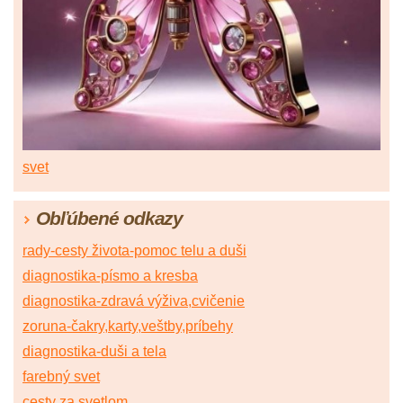
svet
Obľúbené odkazy
rady-cesty života-pomoc telu a duši
diagnostika-písmo a kresba
diagnostika-zdravá výživa,cvičenie
zoruna-čakry,karty,veštby,príbehy
diagnostika-duši a tela
farebný svet
cesty za svetlom