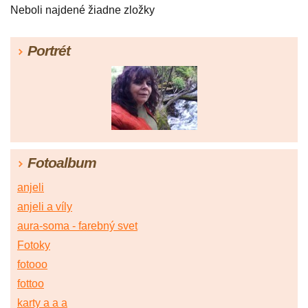
Neboli najdené žiadne zložky
Portrét
Fotoalbum
anjeli
anjeli a víly
aura-soma - farebný svet
Fotoky
fotooo
fottoo
karty a a a