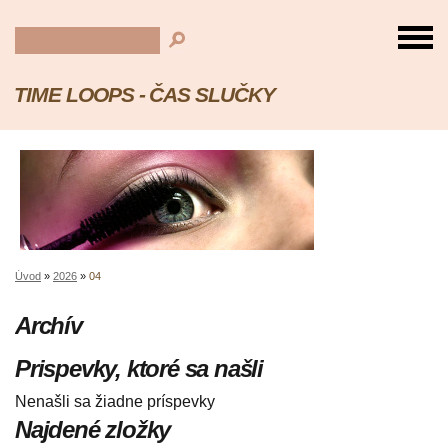
TIME LOOPS - ČAS SLUČKY
Úvod
»
2026
»
04
Archív
Prispevky, ktoré sa našli
Nenašli sa žiadne príspevky
Najdené zložky