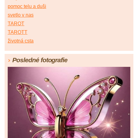
pomoc telu a duši
svetlo v nas
TAROT
TAROTT
životná csta
Posledné fotografie