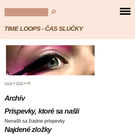
TIME LOOPS - ČAS SLUČKY
Úvod
»
2026
»
05
Archív
Prispevky, ktoré sa našli
Nenašli sa žiadne príspevky
Najdené zložky