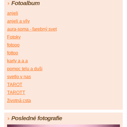
Fotoalbum
anjeli
anjeli a víly
aura-soma - farebný svet
Fotoky
fotooo
fottoo
karty a a a
pomoc telu a duši
svetlo v nas
TAROT
TAROTT
životná csta
Posledné fotografie