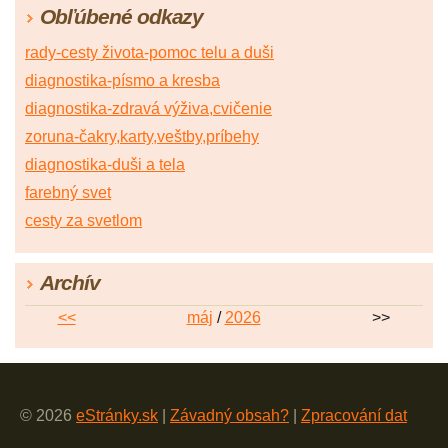
Obľúbené odkazy
rady-cesty života-pomoc telu a duši
diagnostika-písmo a kresba
diagnostika-zdravá výživa,cvičenie
zoruna-čakry,karty,veštby,príbehy
diagnostika-duši a tela
farebný svet
cesty za svetlom
Archív
<<
máj
/
2026
>>
© 2026
eStránky.sk
|
Závadný obsah?
|
Zpracování dat